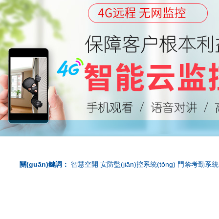
關(guān)鍵詞：
智慧空開
安防監(jiān)控系統(tǒng)
門禁考勤系統(t