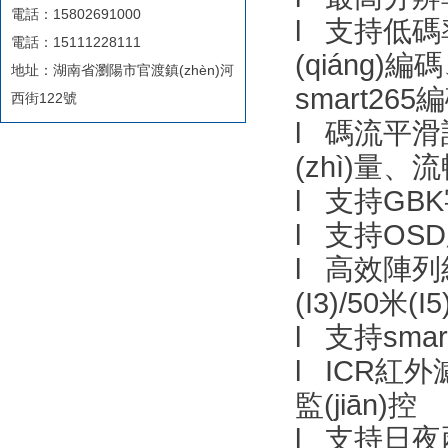
電話：15802691000
l 支持低碼率
電話：15111228111
(qiáng)編
地址：湖南省瀏陽市官渡鎮(zhèn)河
smart265
西街122號
l 碼流平滑設
(zhì)量
l 支持G
l 支持OS
l 高效陣列
(I3)/50米(I5
l 支持sma
l ICR紅外
監(jiān)控
l 支持日夜兩