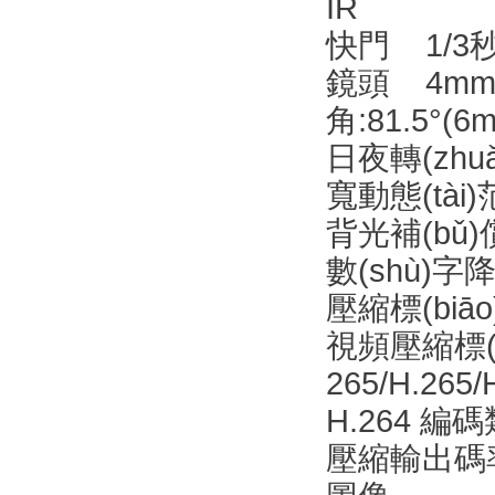
IR
快門 1/3秒
鏡頭 4mm
角:81.5°(
日夜轉(zh
寬動態(tài
背光補(bǔ
數(shù)字
壓縮標(biāo
視頻壓縮標(bi
265/H.265
H.264 編碼類型
壓縮輸出碼率 