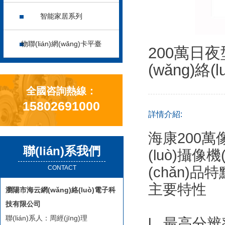
智能家居系列
物聯(lián)網(wǎng)卡平臺
200萬日
(wǎng)絡(l
全國咨詢熱線：
15802691000
詳情介紹:
海康200萬像
聯(lián)系我們
(luò)攝像機(
CONTACT
(chǎn)品特
主要特性
瀏陽市海云網(wǎng)絡(luò)電子科
技有限公司
聯(lián)系人：周經(jīng)理
l 最高分辨率可