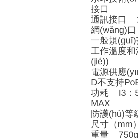
接口
通訊接口 1個 
網(wǎng)口
一般規(gu
工作溫度和濕
(jié))
電源供應(yīn
D不支持Po
功耗 I3：5.
MAX
防護(hù)等
尺寸（mm） 1
重量 750