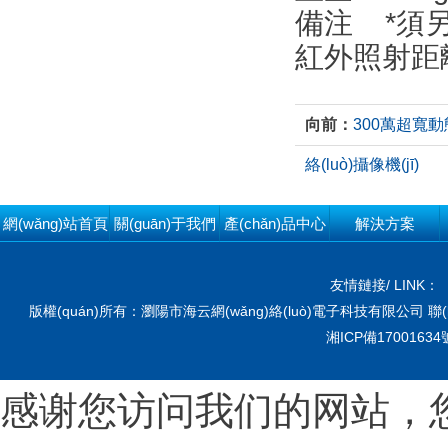
備注 *須另
紅外照射距離 
向前：
300萬超寬動態
絡(luò)攝像機(jī)
網(wǎng)站首頁
關(guān)于我們
產(chǎn)品中心
解決方案
友情鏈接/ LINK：
版權(quán)所有：瀏陽市海云網(wǎng)絡(luò)電子科技有限公司 聯(l
湘ICP備17001634
感谢您访问我们的网站，