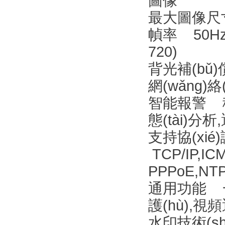
圖像
最大圖像尺寸 
幀率 50Hz: 2
720)
背光補(bǔ
網(wǎng)
智能報警 移
態(tài)分
支持協(xié
TCP/IP,IC
PPPoE,NTP
通用功能 一
護(hù),視
水印技術(sh